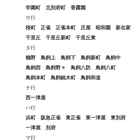
学園町
北別府町
香露園
サ行
桜町
正雀
正雀本町
庄屋
昭和園
新在家
千里丘
千里丘新町
千里丘東
タ行
鶴野
鳥飼上
鳥飼下
鳥飼新町
鳥飼中
鳥飼西
鳥飼野々
鳥飼八防
鳥飼八町
鳥飼本町
鳥飼銘木町
鳥飼和道
ナ行
西一津屋
ハ行
浜町
阪急正雀
東正雀
東一津屋
東別府
一津屋
別府
マ行