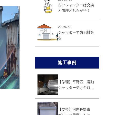
古いシャッターは交換
と修理どちらが得？
2026/7/9
シャッターで防犯対策
を
施工事例
【修理】平野区 電動
シャッター受け台取替
え修理
【交換】河内長野市