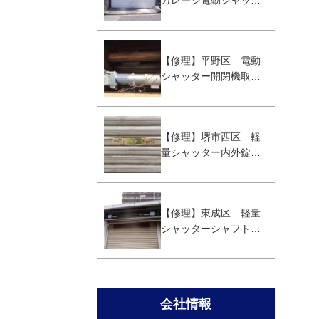
ガレージ電動シャッタ
ー取替え工事
【修理】平野区 電動
シャッター開閉機取替
え工事
【修理】堺市西区 軽
量シャッター内外錠取
替え
【修理】東成区 軽量
シャッターシャフト取
替え工事
会社情報