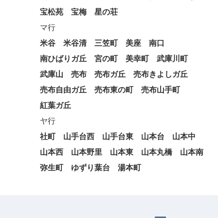
宝松苑
宝梅
星の荘
マ行
米谷
米谷清
三笠町
美座
南口
南ひばりガ丘
宮の町
美幸町
武庫川町
武庫山
売布
売布ガ丘
売布きよしガ丘
売布自由ガ丘
売布東の町
売布山手町
紅葉ガ丘
ヤ行
社町
山手台西
山手台東
山本台
山本中
山本西
山本野里
山本東
山本丸橋
山本南
弥生町
ゆずり葉台
湯本町