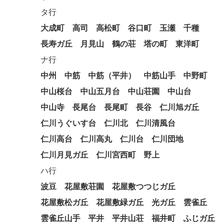
タ行
大成町
高司
高松町
谷口町
玉瀬
千種
長寿ガ丘
月見山
鶴の荘
塔の町
東洋町
ナ行
中州
中筋
中筋（平井）
中筋山手
中野町
中山桜台
中山五月台
中山荘園
中山台
中山寺
長尾台
長尾町
長谷
仁川旭ガ丘
仁川うぐいす台
仁川北
仁川清風台
仁川高台
仁川高丸
仁川台
仁川団地
仁川月見ガ丘
仁川宮西町
野上
ハ行
波豆
花屋敷荘園
花屋敷つつじガ丘
花屋敷松ガ丘
花屋敷緑ガ丘
光ガ丘
雲雀丘
雲雀丘山手
平井
平井山荘
福井町
ふじガ丘