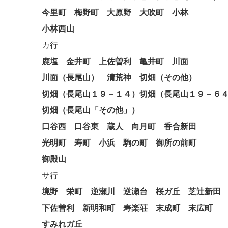
今里町
梅野町
大原野
大吹町
小林
小林西山
カ行
鹿塩
金井町
上佐曽利
亀井町
川面
川面（長尾山）
清荒神
切畑（その他）
切畑（長尾山１９－１４）切畑（長尾山１９－６
切畑（長尾山「その他」）
口谷西
口谷東
蔵人
向月町
香合新田
光明町
寿町
小浜
駒の町
御所の前町
御殿山
サ行
境野
栄町
逆瀬川
逆瀬台
桜ガ丘
芝辻新田
下佐曽利
新明和町
寿楽荘
末成町
末広町
すみれガ丘