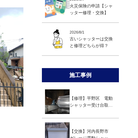
火災保険の申請【シャ
ッター修理・交換】
2026/8/1
古いシャッターは交換
と修理どちらが得？
施工事例
【修理】平野区 電動
シャッター受け台取替
え修理
【交換】河内長野市