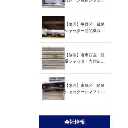
ガレージ電動シャッタ
ー取替え工事
【修理】平野区 電動
シャッター開閉機取替
え工事
【修理】堺市西区 軽
量シャッター内外錠取
替え
【修理】東成区 軽量
シャッターシャフト取
替え工事
会社情報