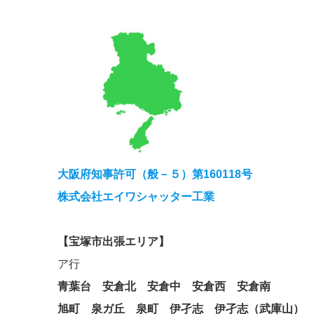
大阪府知事許可（般－５）第160118号
株式会社エイワシャッター工業
【宝塚市出張エリア】
ア行
青葉台
安倉北
安倉中
安倉西
安倉南
旭町
泉ガ丘
泉町
伊孑志
伊孑志（武庫山）