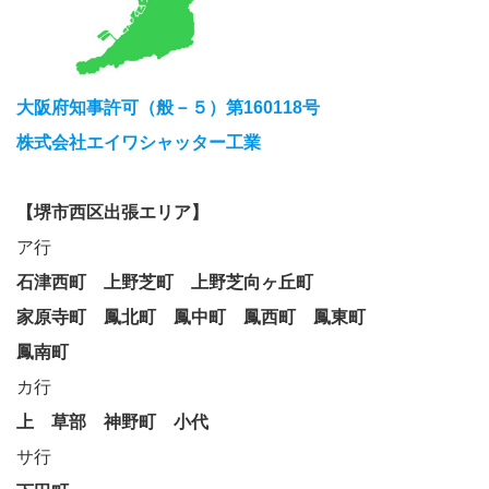
大阪府知事許可（般－５）第160118号
株式会社エイワシャッター工業
【堺市西区出張エリア】
ア行
石津西町
上野芝町
上野芝向ヶ丘町
家原寺町
鳳北町
鳳中町
鳳西町
鳳東町
鳳南町
カ行
上
草部
神野町
小代
サ行