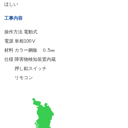
ほしい
工事内容
操作方法 電動式
電源 単相100Ⅴ
材料 カラー鋼板 ０.5㎜
仕様 障害物検知装置内蔵
押し釦スイッチ
リモコン