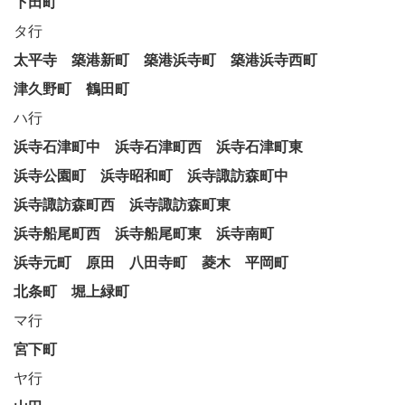
下田町
タ行
太平寺
築港新町
築港浜寺町
築港浜寺西町
津久野町
鶴田町
ハ行
浜寺石津町中
浜寺石津町西
浜寺石津町東
浜寺公園町
浜寺昭和町
浜寺諏訪森町中
浜寺諏訪森町西
浜寺諏訪森町東
浜寺船尾町西
浜寺船尾町東
浜寺南町
浜寺元町
原田
八田寺町
菱木
平岡町
北条町
堀上緑町
マ行
宮下町
ヤ行