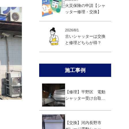
火災保険の申請【シャ
ッター修理・交換】
2026/8/1
古いシャッターは交換
と修理どちらが得？
施工事例
【修理】平野区 電動
シャッター受け台取替
え修理
【交換】河内長野市