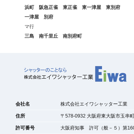
浜町
阪急正雀
東正雀
東一津屋
東別府
一津屋
別府
マ行
三島
南千里丘
南別府町
会社名
株式会社エイワシャッター工業
住所
〒
578-0932
大阪府東大阪市玉串町東
許可番号
大阪府知事 許可（般－５）第160