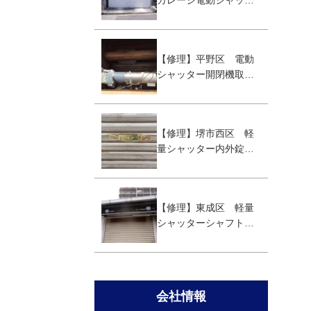
ガレージ電動シャッタ
ー取替え工事
【修理】平野区 電動
シャッター開閉機取替
え工事
【修理】堺市西区 軽
量シャッター内外錠取
替え
【修理】東成区 軽量
シャッターシャフト取
替え工事
会社情報