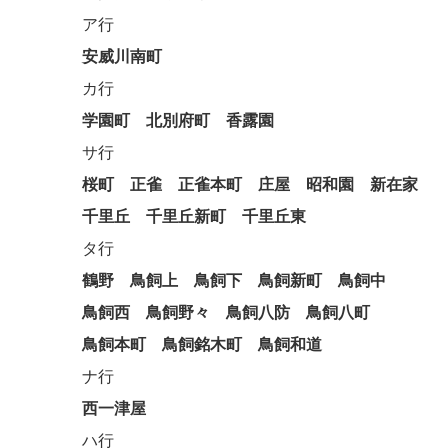
ア行
安威川南町
カ行
学園町
北別府町
香露園
サ行
桜町
正雀
正雀本町
庄屋
昭和園
新在家
千里丘
千里丘新町
千里丘東
タ行
鶴野
鳥飼上
鳥飼下
鳥飼新町
鳥飼中
鳥飼西
鳥飼野々
鳥飼八防
鳥飼八町
鳥飼本町
鳥飼銘木町
鳥飼和道
ナ行
西一津屋
ハ行