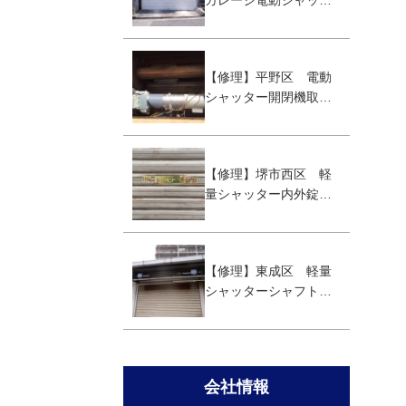
ガレージ電動シャッタ
ー取替え工事
【修理】平野区 電動
シャッター開閉機取替
え工事
【修理】堺市西区 軽
量シャッター内外錠取
替え
【修理】東成区 軽量
シャッターシャフト取
替え工事
会社情報