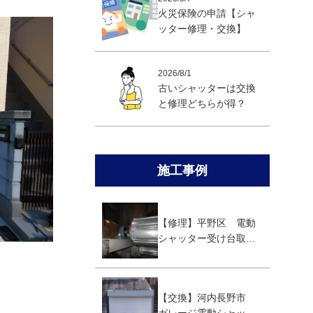
火災保険の申請【シャ
ッター修理・交換】
2026/8/1
古いシャッターは交換
と修理どちらが得？
施工事例
【修理】平野区 電動
シャッター受け台取替
え修理
【交換】河内長野市