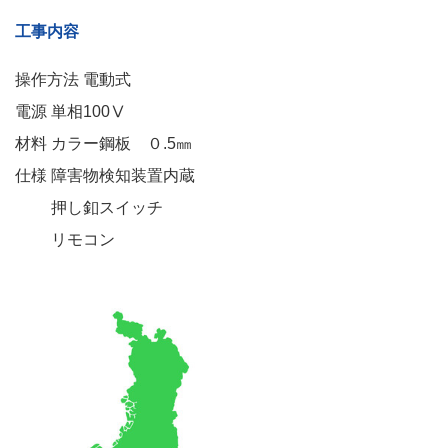
工事内容
操作方法 電動式
電源 単相100Ⅴ
材料 カラー鋼板 ０.5㎜
仕様 障害物検知装置内蔵
押し釦スイッチ
リモコン