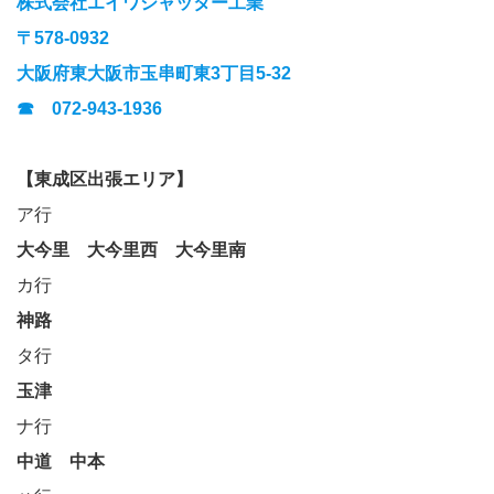
株式会社エイワシャッター工業
〒578-0932
大阪府東大阪市玉串町東3丁目5-32
☎ 072-943-1936
【東成区出張エリア】
ア行
大今里
大今里西
大今里南
カ行
神路
タ行
玉津
ナ行
中道
中本