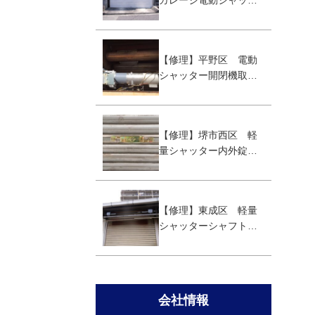
ガレージ電動シャッタ
ー取替え工事
【修理】平野区 電動
シャッター開閉機取替
え工事
【修理】堺市西区 軽
量シャッター内外錠取
替え
【修理】東成区 軽量
シャッターシャフト取
替え工事
会社情報