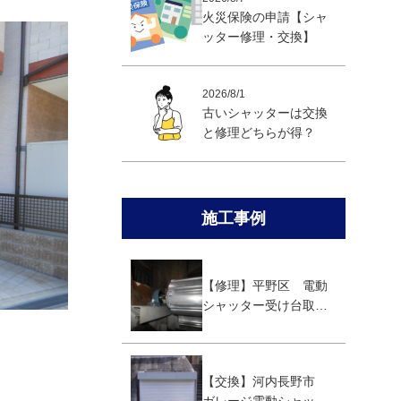
火災保険の申請【シャ
ッター修理・交換】
2026/8/1
古いシャッターは交換
と修理どちらが得？
施工事例
【修理】平野区 電動
シャッター受け台取替
え修理
【交換】河内長野市