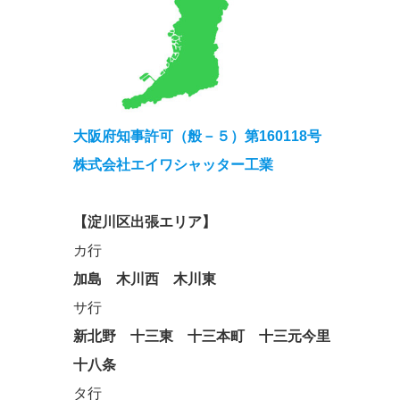
大阪府知事許可（般－５）第160118号
株式会社エイワシャッター工業
【淀川区出張エリア】
カ行
加島
木川西
木川東
サ行
新北野
十三東
十三本町
十三元今里
十八条
タ行