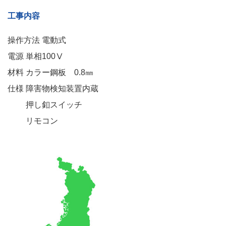
工事内容
操作方法 電動式
電源 単相100Ⅴ
材料 カラー鋼板 0.8㎜
仕様 障害物検知装置内蔵
押し釦スイッチ
リモコン