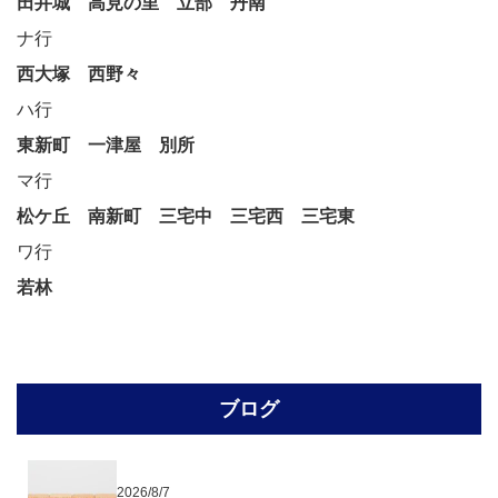
田井城
高見の里
立部
丹南
ナ行
西大塚
西野々
ハ行
東新町
一津屋
別所
マ行
松ケ丘
南新町
三宅中
三宅西 三宅東
ワ行
若林
ブログ
2026/8/7