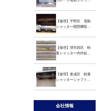
ガレージ電動シャッタ
ー取替え工事
【修理】平野区 電動
シャッター開閉機取替
え工事
【修理】堺市西区 軽
量シャッター内外錠取
替え
【修理】東成区 軽量
シャッターシャフト取
替え工事
会社情報