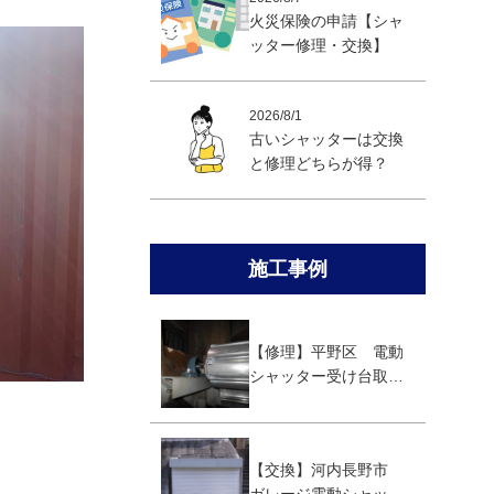
火災保険の申請【シャ
ッター修理・交換】
2026/8/1
古いシャッターは交換
と修理どちらが得？
施工事例
【修理】平野区 電動
シャッター受け台取替
え修理
【交換】河内長野市