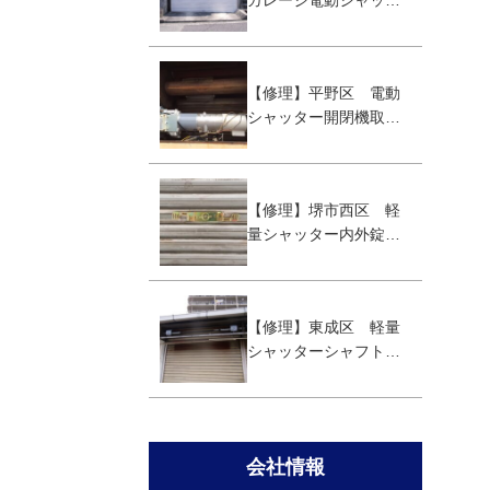
ガレージ電動シャッタ
ー取替え工事
【修理】平野区 電動
シャッター開閉機取替
え工事
【修理】堺市西区 軽
量シャッター内外錠取
替え
【修理】東成区 軽量
シャッターシャフト取
替え工事
会社情報