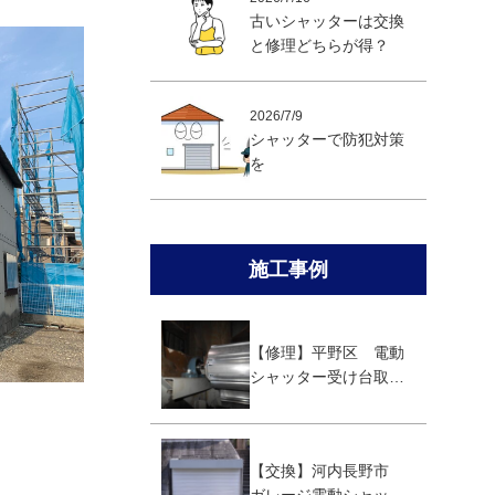
古いシャッターは交換
と修理どちらが得？
2026/7/9
シャッターで防犯対策
を
施工事例
【修理】平野区 電動
シャッター受け台取替
え修理
【交換】河内長野市