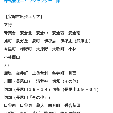
株式会社エイワシャッター工業
【宝塚市出張エリア】
ア行
青葉台
安倉北
安倉中
安倉西
安倉南
旭町
泉ガ丘
泉町
伊孑志
伊孑志（武庫山）
今里町
梅野町
大原野
大吹町
小林
小林西山
カ行
鹿塩
金井町
上佐曽利
亀井町
川面
川面（長尾山）
清荒神
切畑（その他）
切畑（長尾山１９－１４）切畑（長尾山１９－６４）
切畑（長尾山「その他」）
口谷西
口谷東
蔵人
向月町
香合新田