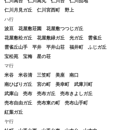
仁川高台
仁川高丸
仁川台
仁川団地
仁川月見ガ丘
仁川宮西町
野上
ハ行
波豆
花屋敷荘園
花屋敷つつじガ丘
花屋敷松ガ丘
花屋敷緑ガ丘
光ガ丘
雲雀丘
雲雀丘山手
平井
平井山荘
福井町
ふじガ丘
宝松苑
宝梅
星の荘
マ行
米谷
米谷清
三笠町
美座
南口
南ひばりガ丘
宮の町
美幸町
武庫川町
武庫山
売布
売布ガ丘
売布きよしガ丘
売布自由ガ丘
売布東の町
売布山手町
紅葉ガ丘
ヤ行