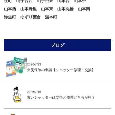
社町
山手台西
山手台東
山本台
山本中
山本西
山本野里
山本東
山本丸橋
山本南
弥生町
ゆずり葉台
湯本町
ブログ
2026/7/23
火災保険の申請【シャッター修理・交換】
2026/7/16
古いシャッターは交換と修理どちらが得？