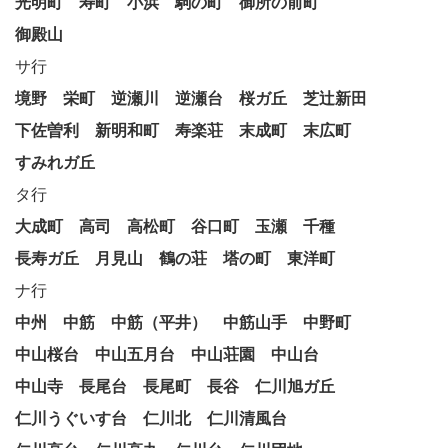
光明町
寿町
小浜
駒の町
御所の前町
御殿山
サ行
境野
栄町
逆瀬川
逆瀬台
桜ガ丘
芝辻新田
下佐曽利
新明和町
寿楽荘
末成町
末広町
すみれガ丘
タ行
大成町
高司
高松町
谷口町
玉瀬
千種
長寿ガ丘
月見山
鶴の荘
塔の町
東洋町
ナ行
中州
中筋
中筋（平井）
中筋山手
中野町
中山桜台
中山五月台
中山荘園
中山台
中山寺
長尾台
長尾町
長谷
仁川旭ガ丘
仁川うぐいす台
仁川北
仁川清風台