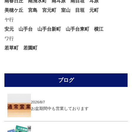
南春日丘
南清水町
南耳原
南目垣
耳原
美穂ケ丘
宮島
宮元町
室山
目垣
元町
ヤ行
安元
山手台
山手台新町
山手台東町
横江
ワ行
若草町
若園町
ブログ
2026/8/7
お盆期間中も営業しております