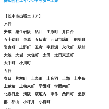
株式会社エイワシャッター工業
【茨木市出張エリア】
ア行
安威
粟生岩阪
鮎川
主原町
井口台
五十鈴町
泉原
五日市
五日市緑町
稲葉町
岩倉町
上野町
丑寅
宇野辺
永代町
駅前
大池
大岩
大住町
太田
太田東芝町
大手町
小川町
カ行
春日
片桐町
上泉町
上音羽
上郡
上中条
上穂積
上穂東町
学園町
学園南町
北春日丘
清阪
蔵垣内
車作
桑田町
桑原
郡
郡山
小坪井
小柳町