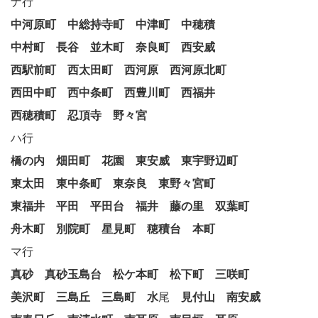
ナ行
中河原町
中総持寺町
中津町
中穂積
中村町
長谷
並木町
奈良町
西安威
西駅前町
西太田町
西河原
西河原北町
西田中町
西中条町
西豊川町
西福井
西穂積町
忍頂寺
野々宮
ハ行
橋の内
畑田町
花園
東安威
東宇野辺町
東太田
東中条町
東奈良
東野々宮町
東福井
平田
平田台
福井
藤の里
双葉町
舟木町
別院町
星見町
穂積台
本町
マ行
真砂
真砂玉島台
松ケ本町
松下町
三咲町
美沢町
三島丘
三島町
水
尾
見付山
南安威