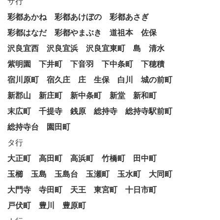
サ行
彩都あかね
彩都あけぼの
彩都あさぎ
彩都はなだ
彩都やまぶき
道祖本
佐保
沢良宜西
沢良宜浜
沢良宜東町
島
清水
紫明園
下井町
下音羽
下中条町
下穂積
宿川原町
宿久庄
庄
生保
白川
城の前町
新郡山
新庄町
新中条町
新堂
新和町
末広町
千提寺
銭原
総持寺
総持寺駅前町
総持寺台
園田町
タ行
大正町
高田町
高浜町
竹橋町
田中町
玉櫛
玉島
玉島台
玉瀬町
玉水町
大同町
大門寺
寺田町
天王
東宮町
十日市町
戸伏町
豊川
豊原町