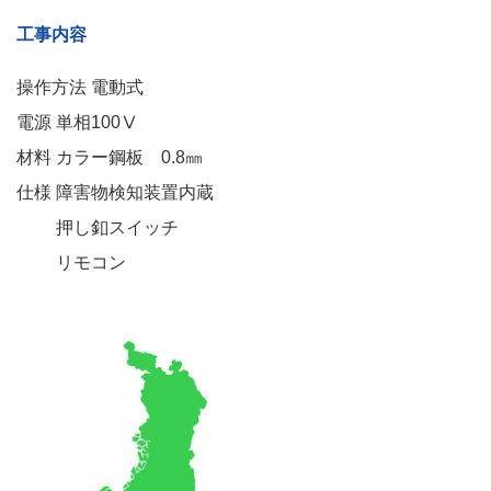
工事内容
操作方法 電動式
電源 単相100Ⅴ
材料 カラー鋼板 0.8㎜
仕様 障害物検知装置内蔵
押し釦スイッチ
リモコン