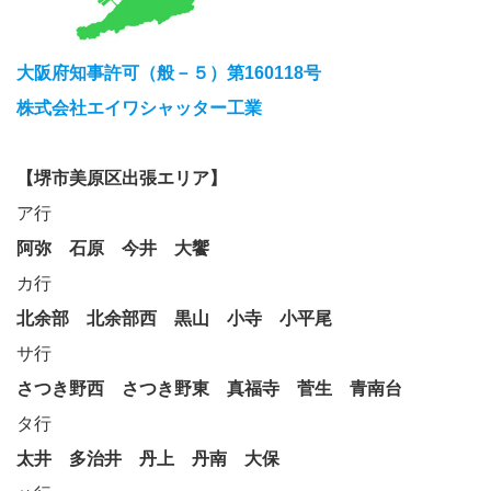
大阪府知事許可（般－５）第160118号
株式会社エイワシャッター工業
【堺市美原区出張エリア】
ア行
阿弥
石原
今井
大饗
カ行
北余部
北余部西
黒山
小寺
小平尾
サ行
さつき野西
さつき野東
真福寺
菅生
青南台
タ行
太井
多治井
丹上
丹南
大保