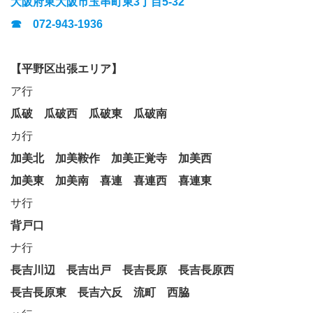
大阪府東大阪市玉串町東3丁目5-32
☎ 072-943-1936
【平野区出張エリア】
ア行
瓜破
瓜破西
瓜破東
瓜破南
カ行
加美北
加美鞍作
加美正覚寺
加美西
加美東
加美南
喜連
喜連西
喜連東
サ行
背戸口
ナ行
長吉川辺
長吉出戸
長吉長原
長吉長原西
長吉長原東
長吉六反
流町
西脇